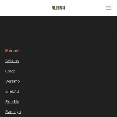
Ga
direct
naar
de
hoofdinhoud
Merken
Belakos
Cotap
Dersimo
ErreLAB
Floorlife
Flamingo