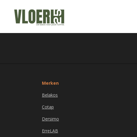
Ga
direct
naar
de
hoofdinhoud
Merken
Belakos
Cotap
Dersimo
ErreLAB