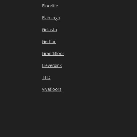
Floorlife
Flamingo
Gelasta
Gerflor
Grandifloor
Lieverdink
TFD
Vivafloors